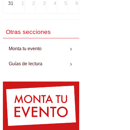
31
1
2
3
4
5
6
Otras secciones
Monta tu evento
Guías de lectura