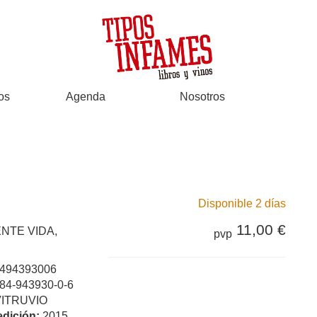
os
Agenda
Nosotros
Disponible 2 días
11,00 €
NTE VIDA,
pvp
494393006
84-943930-0-6
VITRUVIO
edición:
2015