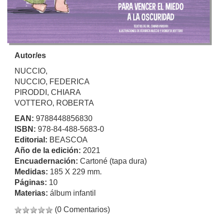
Autor/es
NUCCIO,
NUCCIO, FEDERICA
PIRODDI, CHIARA
VOTTERO, ROBERTA
EAN:
9788448856830
ISBN:
978-84-488-5683-0
Editorial:
BEASCOA
Año de la edición:
2021
Encuadernación:
Cartoné (tapa dura)
Medidas:
185 X 229 mm.
Páginas:
10
Materias:
álbum infantil
(0 Comentarios)