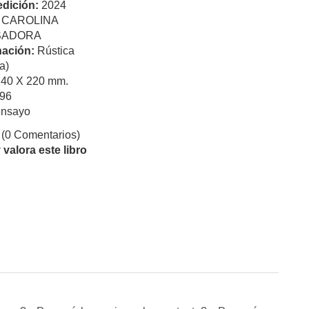
edición:
2024
:
CAROLINA
ISADORA
ación:
Rústica
a)
140 X 220 mm.
96
ensayo
(0 Comentarios)
valora este libro