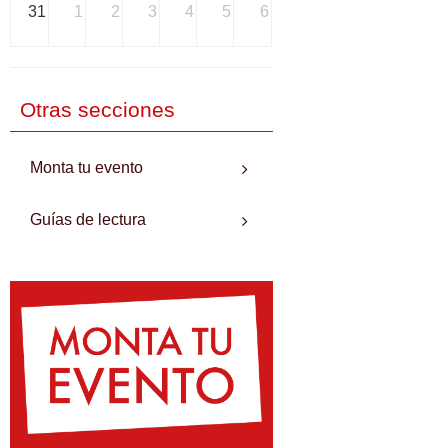
31
1
2
3
4
5
6
Otras secciones
Monta tu evento
Guías de lectura