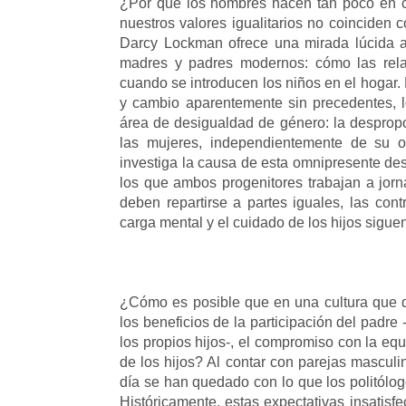
¿Por qué los hombres hacen tan poco en 
nuestros valores igualitarios no coinciden 
Darcy Lockman ofrece una mirada lúcida a
madres y padres modernos: cómo las relac
cuando se introducen los niños en el hogar.
y cambio aparentemente sin precedentes, 
área de desigualdad de género: la despropo
las mujeres, independientemente de su ori
investiga la causa de esta omnipresente de
los que ambos progenitores trabajan a jor
deben repartirse a partes iguales, las cont
carga mental y el cuidado de los hijos sigue
¿Cómo es posible que en una cultura que de
los beneficios de la participación del padr
los propios hijos-, el compromiso con la eq
de los hijos? Al contar con parejas masculi
día se han quedado con lo que los politólog
Históricamente, estas expectativas insatisf