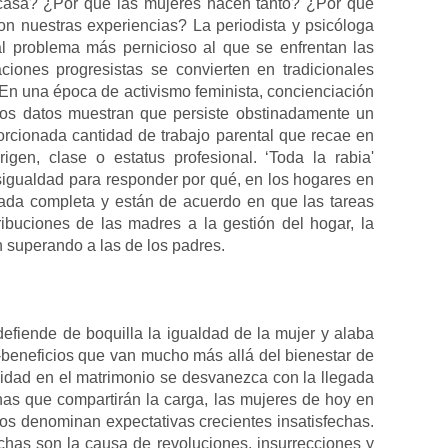
casa? ¿Por qué las mujeres hacen tanto? ¿Por qué
con nuestras experiencias? La periodista y psicóloga
l problema más pernicioso al que se enfrentan las
iones progresistas se convierten en tradicionales
 En una época de activismo feminista, concienciación
los datos muestran que persiste obstinadamente un
rcionada cantidad de trabajo parental que recae en
gen, clase o estatus profesional. ‘Toda la rabia'
sigualdad para responder por qué, en los hogares en
nada completa y están de acuerdo en que las tareas
ribuciones de las madres a la gestión del hogar, la
n superando a las de los padres.
fiende de boquilla la igualdad de la mujer y alaba
e -beneficios que van mucho más allá del bienestar de
uidad en el matrimonio se desvanezca con la llegada
nas que compartirán la carga, las mujeres de hoy en
os denominan expectativas crecientes insatisfechas.
echas son la causa de revoluciones, insurrecciones y