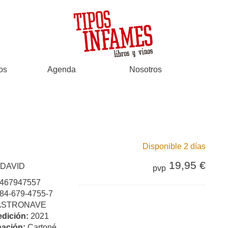
os
Agenda
Nosotros
Disponible 2 días
19,95 €
 DAVID
pvp
467947557
84-679-4755-7
ASTRONAVE
edición:
2021
ación:
Cartoné