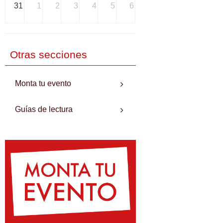
31
1
2
3
4
5
6
Otras secciones
Monta tu evento
Guías de lectura