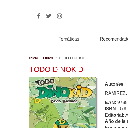
Temáticas
Recomendad
Inicio
Libros
TODO DINOKID
TODO DINOKID
Autor/es
RAMIREZ,
EAN:
9788
ISBN:
978-
Editorial:
Año de la 
Encuadern