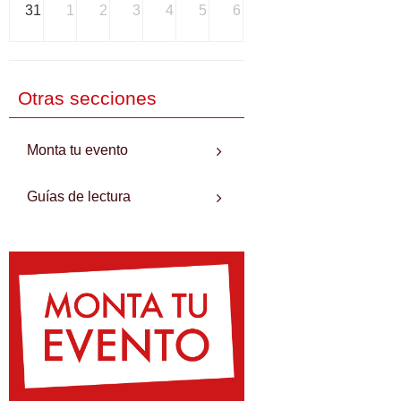
31
1
2
3
4
5
6
Otras secciones
Monta tu evento
Guías de lectura