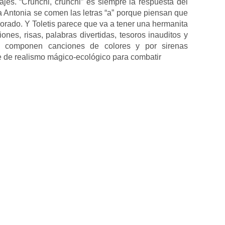
jes. “Crunchi, crunchi” es siempre la respuesta del
ía Antonia se comen las letras “a” porque piensan que
morado. Y Toletis parece que va a tener una hermanita
es, risas, palabras divertidas, tesoros inauditos y
que componen canciones de colores y por sirenas
 de realismo mágico-ecológico para combatir