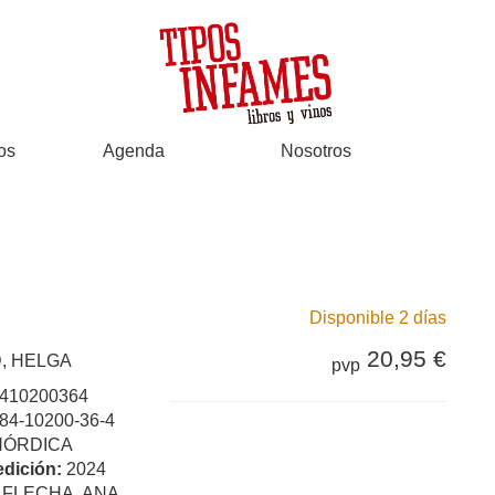
os
Agenda
Nosotros
Disponible 2 días
20,95 €
, HELGA
pvp
410200364
84-10200-36-4
NÓRDICA
edición:
2024
:
FLECHA, ANA