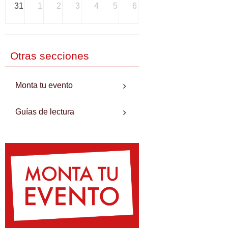
31
1
2
3
4
5
6
Otras secciones
Monta tu evento
Guías de lectura