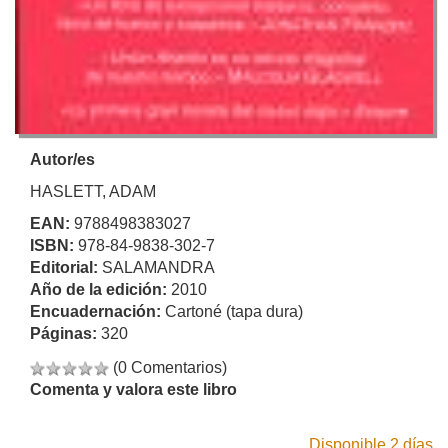
Autor/es
HASLETT, ADAM
EAN:
9788498383027
ISBN:
978-84-9838-302-7
Editorial:
SALAMANDRA
Año de la edición:
2010
Encuadernación:
Cartoné (tapa dura)
Páginas:
320
(0 Comentarios)
Comenta y valora este libro
Disponible 2 días