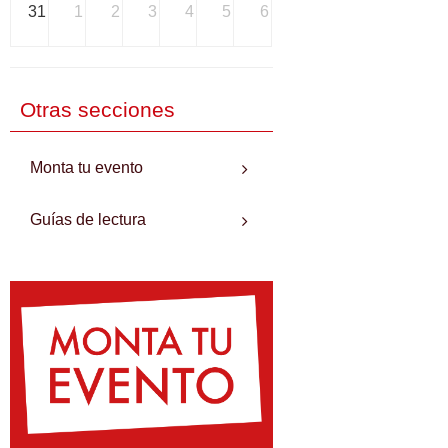
31
1
2
3
4
5
6
Otras secciones
Monta tu evento
Guías de lectura