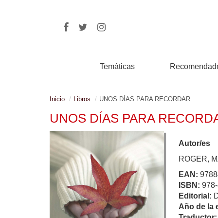
Temáticas
Recomendad
Inicio
Libros
UNOS DÍAS PARA RECORDAR
UNOS DÍAS PARA RECORD
Autor/es
ROGER, M
EAN:
9788
ISBN:
978-
Editorial:
Año de la 
Traductor