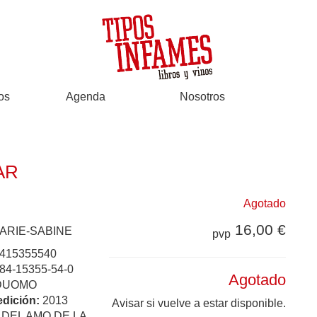
os
Agenda
Nosotros
AR
Agotado
16,00 €
ARIE-SABINE
pvp
415355540
84-15355-54-0
Agotado
DUOMO
edición:
2013
Avisar si vuelve a estar disponible.
:
DEL AMO DE LA