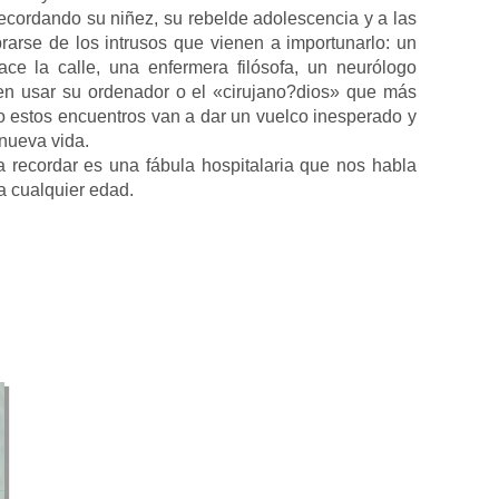
ecordando su niñez, su rebelde adolescencia y a las
brarse de los intrusos que vienen a importunarlo: un
hace la calle, una enfermera filósofa, un neurólogo
en usar su ordenador o el «cirujano?dios» que más
o estos encuentros van a dar un vuelco inesperado y
nueva vida.
ra recordar es una fábula hospitalaria que nos habla
 a cualquier edad.