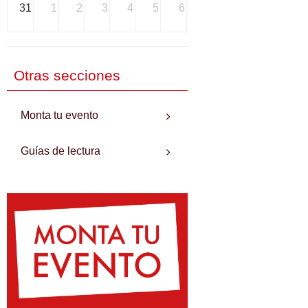
31
1
2
3
4
5
6
Otras secciones
Monta tu evento
Guías de lectura