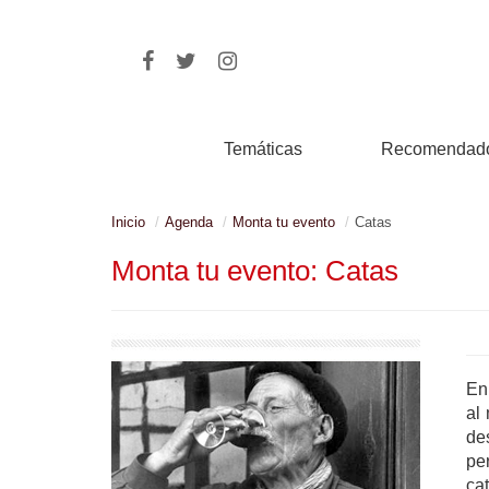
Temáticas
Recomendad
Inicio
Agenda
Monta tu evento
Catas
Monta tu evento: Catas
En
al
de
pe
ca