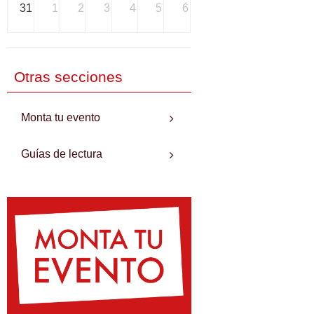
31
1
2
3
4
5
6
Otras secciones
Monta tu evento
Guías de lectura