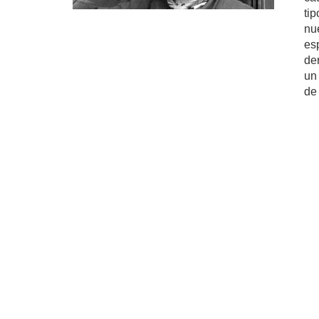
ti
nu
es
de
un
de