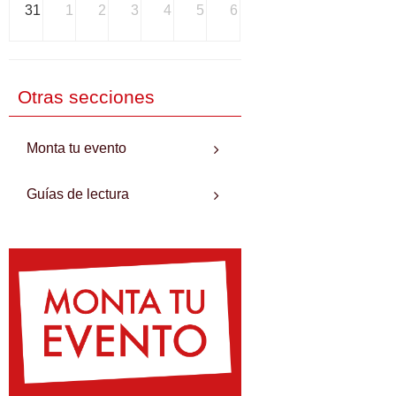
31
1
2
3
4
5
6
Otras secciones
Monta tu evento
Guías de lectura