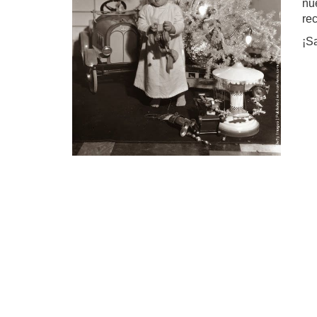
nu
re
¡Sa