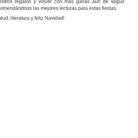
estros regalos y volver con más ganas aún de seguir
comendándoos las mejores lecturas para estas fiestas.
lud, literatura y feliz Navidad!