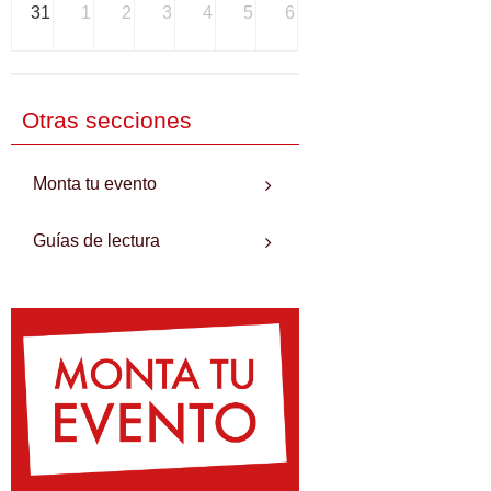
31
1
2
3
4
5
6
Otras secciones
Monta tu evento
Guías de lectura