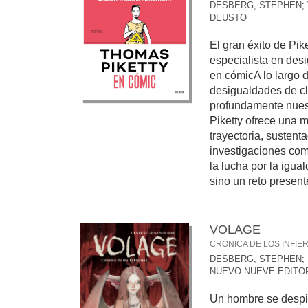
DESBERG, STEPHEN
;
DEUSTO
El gran éxito de Pik
especialista en des
en cómicA lo largo de
desigualdades de c
profundamente nues
Piketty ofrece una 
trayectoria, sustent
investigaciones com
la lucha por la igua
sino un reto presen
VOLAGE
CRÓNICA DE LOS INFIE
DESBERG, STEPHEN
;
NUEVO NUEVE EDITO
Un hombre se despie