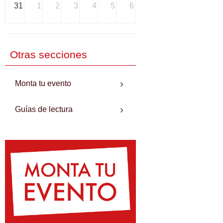
31
1
2
3
4
5
6
Otras secciones
Monta tu evento
Guías de lectura