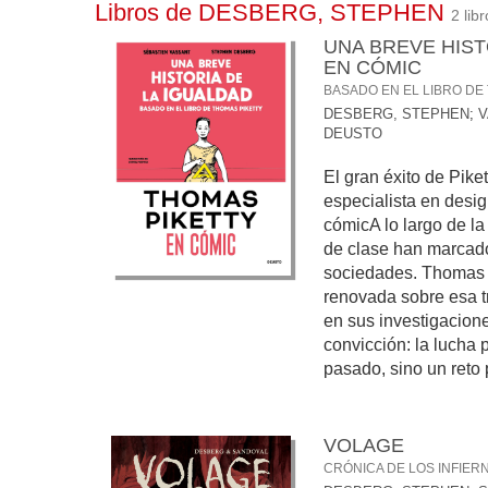
Libros de DESBERG, STEPHEN
2 libr
UNA BREVE HIST
EN CÓMIC
BASADO EN EL LIBRO DE
DESBERG, STEPHEN
;
V
DEUSTO
El gran éxito de Pike
especialista en desi
cómicA lo largo de la
de clase han marcad
sociedades. Thomas P
renovada sobre esa tr
en sus investigacion
convicción: la lucha 
pasado, sino un reto
VOLAGE
CRÓNICA DE LOS INFIER