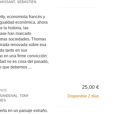
VASSANT, SÉBASTIEN
etty, economista francés y
igualdad económica, ahora
 la historia, las
lase han marcado
tras sociedades. Thomas
mirada renovada sobre esa
ada tanto en sus
o en una firme convicción:
ldad no es cosa del pasado,
te que debemos ...
25,00 €
RNOS
SANDOVAL, TONY
Disponible 2 días
RES
rta en un paisaje extraño.