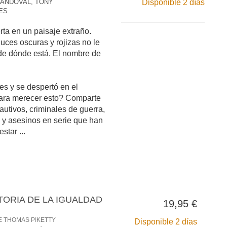
ANDOVAL, TONY
Disponible 2 días
ES
ta en un paisaje extraño.
 luces oscuras y rojizas no le
de dónde está. El nombre de
es y se despertó en el
para merecer esto? Comparte
cautivos, criminales de guerra,
s y asesinos en serie que han
star ...
TORIA DE LA IGUALDAD
19,95 €
E THOMAS PIKETTY
Disponible 2 días