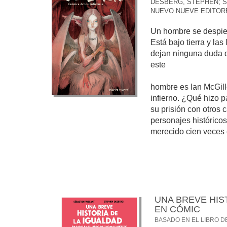
DESBERG, STEPHEN
;
S
NUEVO NUEVE EDITOR
Un hombre se despier
Está bajo tierra y las
dejan ninguna duda 
este
hombre es Ian McGill
infierno. ¿Qué hizo 
su prisión con otros 
personajes histórico
merecido cien veces e
UNA BREVE HIS
EN CÓMIC
BASADO EN EL LIBRO D