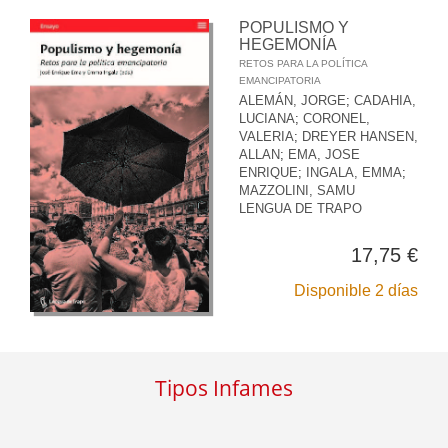
POPULISMO Y
HEGEMONÍA
RETOS PARA LA POLÍTICA
EMANCIPATORIA
ALEMÁN, JORGE
;
CADAHIA,
LUCIANA
;
CORONEL,
VALERIA
;
DREYER HANSEN,
ALLAN
;
EMA, JOSE
ENRIQUE
;
INGALA, EMMA
;
MAZZOLINI, SAMU
LENGUA DE TRAPO
17,75 €
Disponible 2 días
Tipos Infames