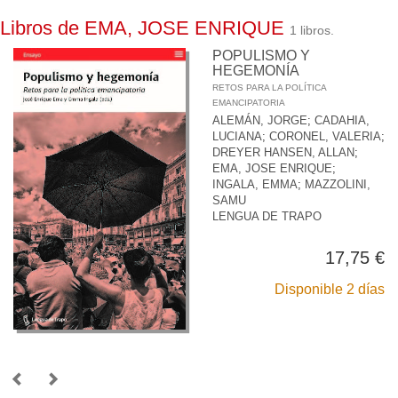
Libros de EMA, JOSE ENRIQUE
1 libros.
POPULISMO Y
HEGEMONÍA
RETOS PARA LA POLÍTICA
EMANCIPATORIA
ALEMÁN, JORGE
;
CADAHIA,
LUCIANA
;
CORONEL, VALERIA
;
DREYER HANSEN, ALLAN
;
EMA, JOSE ENRIQUE
;
INGALA, EMMA
;
MAZZOLINI,
SAMU
LENGUA DE TRAPO
17,75 €
Disponible 2 días