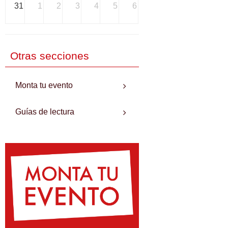
31
1
2
3
4
5
6
Otras secciones
Monta tu evento
Guías de lectura