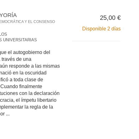
AYORÍA
25,00 €
EMOCRÁTICA Y EL CONSENSO
Disponible 2 días
LOS
S UNIVERSITARIAS
ue el autogobierno del
 través de una
 aún responde a las mismas
nació en la oscuridad
ificó a toda clase de
. Cuando finalmente
ituciones con la declaración
racia, el ímpetu libertario
plementar la regla de la
r ...