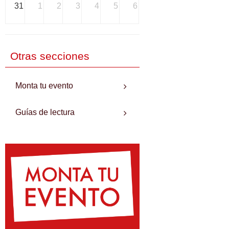
31
1
2
3
4
5
6
Otras secciones
Monta tu evento
Guías de lectura