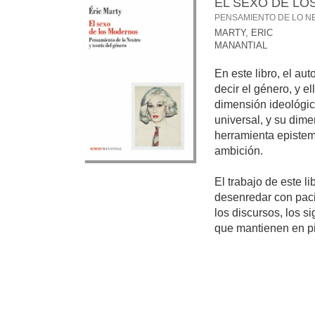
EL SEXO DE L
PENSAMIENTO DE LO N
MARTY, ERIC
MANANTIAL
En este libro, el au
decir el género, y e
dimensión ideológi
universal, y su dim
herramienta epistem
ambición.
El trabajo de este l
desenredar con paci
los discursos, los si
que mantienen en pie