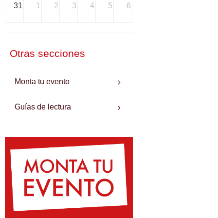
31
1
2
3
4
5
6
Otras secciones
Monta tu evento
Guías de lectura