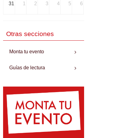
31
1
2
3
4
5
6
Otras secciones
Monta tu evento
Guías de lectura