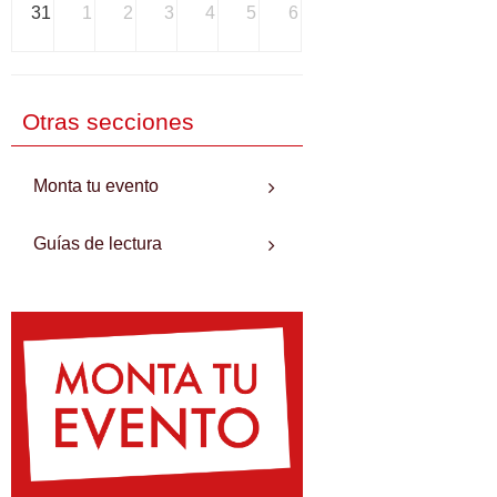
31
1
2
3
4
5
6
Otras secciones
Monta tu evento
Guías de lectura