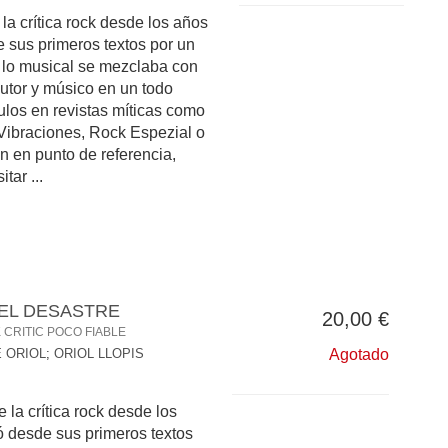
 la crítica rock desde los años
e sus primeros textos por un
 lo musical se mezclaba con
 autor y músico en un todo
culos en revistas míticas como
 Vibraciones, Rock Espezial o
on en punto de referencia,
tar ...
EL DESASTRE
20,00 €
CRITIC POCO FIABLE
É ORIOL
;
ORIOL LLOPIS
Agotado
e la crítica rock desde los
ó desde sus primeros textos