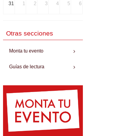
31
1
2
3
4
5
6
Otras secciones
Monta tu evento
Guías de lectura