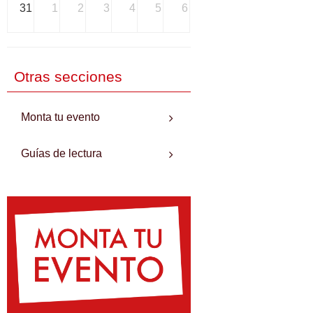
31
1
2
3
4
5
6
Otras secciones
Monta tu evento
Guías de lectura