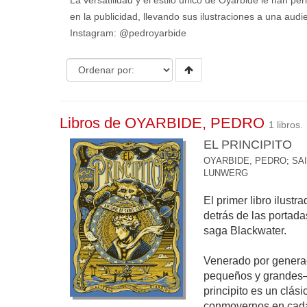
La versatilidad y el estilo único de Oyarbide le han pe
en la publicidad, llevando sus ilustraciones a una audie
Instagram: @pedroyarbide
Libros de OYARBIDE, PEDRO
1 libros.
EL PRINCIPITO
OYARBIDE, PEDRO
;
SA
LUNWERG
El primer libro ilustr
detrás de las portada
saga Blackwater.
Venerado por genera
pequeños y grandes—
principito es un clás
conmovernos en cada