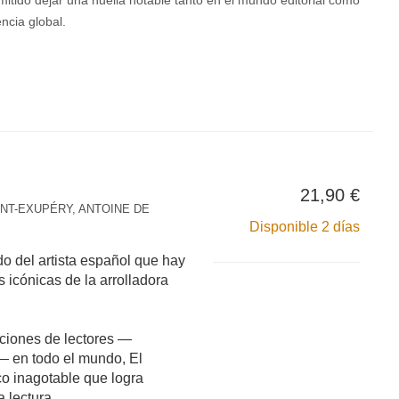
rmitido dejar una huella notable tanto en el mundo editorial como
ncia global.
21,90 €
INT-EXUPÉRY, ANTOINE DE
Disponible 2 días
ado del artista español que hay
s icónicas de la arrolladora
ciones de lectores —
 en todo el mundo, El
ico inagotable que logra
 lectura.