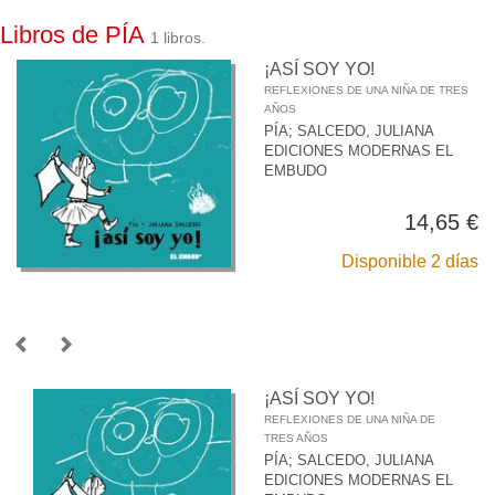
Libros de PÍA
1 libros.
¡ASÍ SOY YO!
REFLEXIONES DE UNA NIÑA DE TRES
AÑOS
PÍA
;
SALCEDO, JULIANA
EDICIONES MODERNAS EL
EMBUDO
14,65 €
Disponible 2 días
¡ASÍ SOY YO!
REFLEXIONES DE UNA NIÑA DE
TRES AÑOS
PÍA
;
SALCEDO, JULIANA
EDICIONES MODERNAS EL