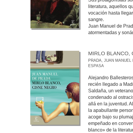
literatura, aquellos 
vocación hasta llegar
sangre.
Juan Manuel de Prada
atormentadas y sonám
MIRLO BLANCO,
PRADA, JUAN MANUEL
ESPASA
Alejandro Ballesteros
recién llegado a Mad
Saldaña, un veterano y
condenado al ostracis
allá en la juventud. 
la apabullante perso
acoge bajo su plumaj
empeñado en converti
blanco» de la literat