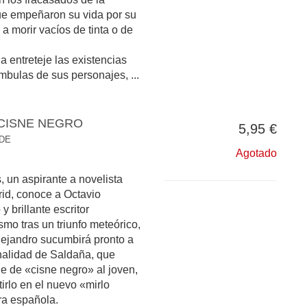
que empeñaron su vida por su
 a morir vacíos de tinta o de
 entreteje las existencias
bulas de sus personajes, ...
 CISNE NEGRO
5,95 €
 DE
Agotado
, un aspirante a novelista
rid, conoce a Octavio
 brillante escritor
mo tras un triunfo meteórico,
Alejandro sucumbirá pronto a
nalidad de Saldaña, que
e de «cisne negro» al joven,
rlo en el nuevo «mirlo
ura española.