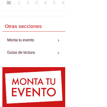
31
1
2
3
4
5
6
Otras secciones
Monta tu evento
Guías de lectura