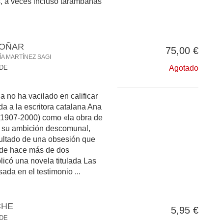
s, a veces incluso tarambanas
SOÑAR
75,00 €
ÍA MARTÍNEZ SAGI
 DE
Agotado
 no ha vacilado en calificar
da a la escritora catalana Ana
(1907-2000) como «la obra de
r su ambición descomunal,
sultado de una obsesión que
sde hace más de dos
icó una novela titulada Las
ada en el testimonio ...
CHE
5,95 €
 DE