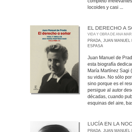
completo irrelevante
locoides y casi ...
EL DERECHO A 
VIDA Y OBRA DE ANA MAR
PRADA, JUAN MANUEL
ESPASA
Juan Manuel de Prada
esta biografía dedica
María Martínez Sagi 
su vida». No sólo po
sino porque es el re
persigue al autor de
décadas, cuando publ
esquinas del aire, bas
LUCÍA EN LA NO
PRADA, JUAN MANUEL