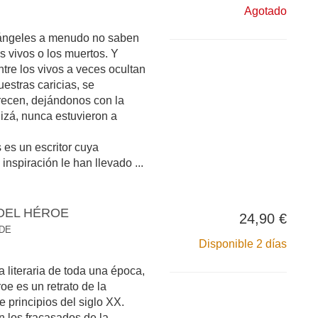
Agotado
 ángeles a menudo no saben
s vivos o los muertos. Y
re los vivos a veces ocultan
uestras caricias, se
recen, dejándonos con la
izá, nunca estuvieron a
 es un escritor cuya
inspiración le han llevado ...
DEL HÉROE
24,90 €
 DE
Disponible 2 días
a literaria de toda una época,
e es un retrato de la
 principios del siglo XX.
n los fracasados de la