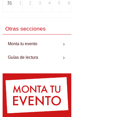
31
1
2
3
4
5
6
Otras secciones
Monta tu evento
Guías de lectura