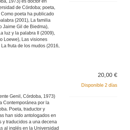
ba, 1973) es doctor en
versidad de Córdoba; poeta,
a. Como poeta ha publicado
 palabra (2001), La familia
o Jaime Gil de Biedma),
 luz y la palabra II (2009),
o Loewe), Las visiones
, La fruta de los mudos (2016,
20,00 €
Disponible 2 días
te Genil, Córdoba, 1973)
ura Contemporánea por la
ba. Poeta, traductor y
as han sido antologados en
 y traducidos a una decena
as al inglés en la Universidad