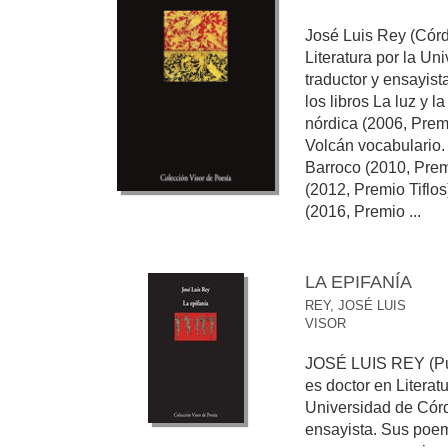
José Luis Rey (Córd
Literatura por la Un
traductor y ensayis
los libros La luz y l
nórdica (2006, Prem
Volcán vocabulario. L
Barroco (2010, Prem
(2012, Premio Tiflos
(2016, Premio ...
LA EPIFANÍA
REY, JOSÉ LUIS
VISOR
JOSÉ LUIS REY (Pue
es doctor en Litera
Universidad de Córd
ensayista. Sus poe