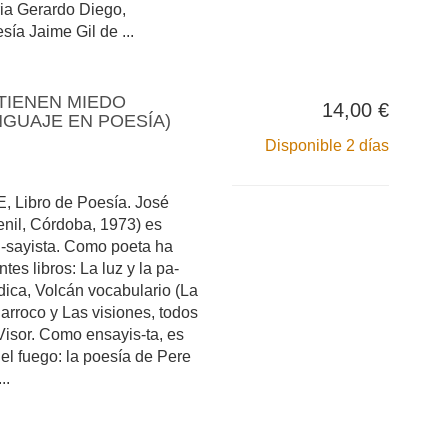
ria Gerardo Diego,
sía Jaime Gil de ...
TIENEN MIEDO
14,00 €
NGUAJE EN POESÍA)
Disponible 2 días
 Libro de Poesía. José
nil, Córdoba, 1973) es
en-sayista. Como poeta ha
tes libros: La luz y la pa-
rdica, Volcán vocabulario (La
 Barroco y Las visiones, todos
 Visor. Como ensayis-ta, es
del fuego: la poesía de Pere
..