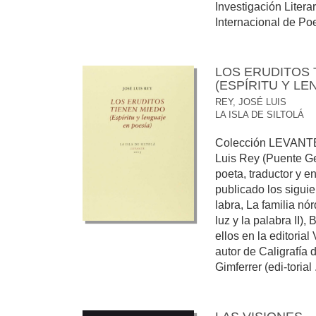
Investigación Litera
Internacional de Poe
LOS ERUDITOS 
(ESPÍRITU Y LE
REY, JOSÉ LUIS
LA ISLA DE SILTOLÁ
Colección LEVANTE,
Luis Rey (Puente Ge
poeta, traductor y 
publicado los siguien
labra, La familia nó
luz y la palabra II),
ellos en la editorial
autor de Caligrafía 
Gimferrer (edi-torial .