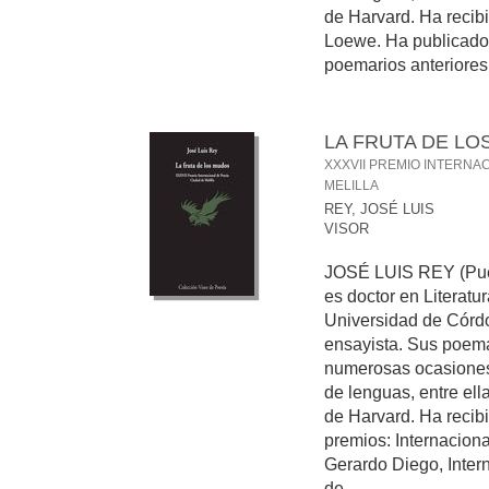
de Harvard. Ha recibi
Loewe. Ha publicado 
poemarios anteriores: 
LA FRUTA DE L
XXXVII PREMIO INTERNA
MELILLA
REY, JOSÉ LUIS
VISOR
JOSÉ LUIS REY (Puen
es doctor en Literat
Universidad de Córdo
ensayista. Sus poem
numerosas ocasiones
de lenguas, entre ell
de Harvard. Ha recibi
premios: Internaciona
Gerardo Diego, Inter
de ...