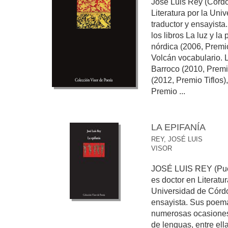
José Luis Rey (Córdo
Literatura por la Uni
traductor y ensayist
los libros La luz y la
nórdica (2006, Premi
Volcán vocabulario. La
Barroco (2010, Premi
(2012, Premio Tiflos)
Premio ...
LA EPIFANÍA
REY, JOSÉ LUIS
VISOR
JOSÉ LUIS REY (Puen
es doctor en Literat
Universidad de Córdo
ensayista. Sus poem
numerosas ocasiones
de lenguas, entre ell