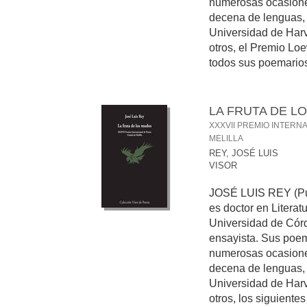
numerosas ocasione
decena de lenguas, e
Universidad de Harv
otros, el Premio Lo
todos sus poemarios a
LA FRUTA DE L
XXXVII PREMIO INTERN
MELILLA
REY, JOSÉ LUIS
VISOR
JOSÉ LUIS REY (Pue
es doctor en Litera
Universidad de Córd
ensayista. Sus poe
numerosas ocasione
decena de lenguas, e
Universidad de Harv
otros, los siguiente