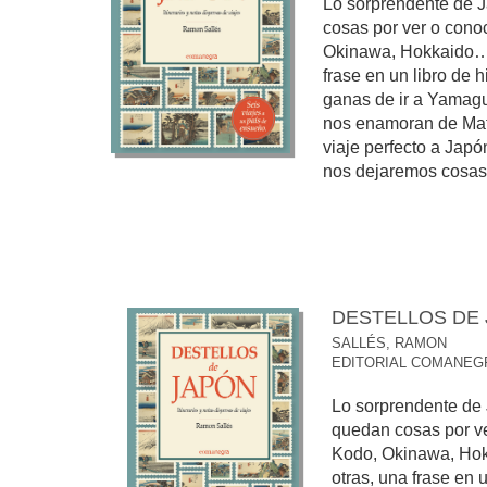
Lo sorprendente de 
cosas por ver o cono
Okinawa, Hokkaido… 
frase en un libro de h
ganas de ir a Yamag
nos enamoran de Mats
viaje perfecto a Japó
nos dejaremos cosas p
DESTELLOS DE
SALLÉS, RAMON
EDITORIAL COMANEG
Lo sorprendente de
quedan cosas por v
Kodo, Okinawa, Ho
otras, una frase en u