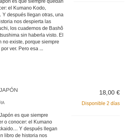
Japón es que siempre quedan
cer: el Kumano Kodo,
Y después llegan otras, una
istoria nos despierta las
uchi, los cuadernos de Bashô
ushima sin haberla visto. El
n no existe, porque siempre
or ver. Pero esa ...
 JAPÓN
18,00 €
RA
Disponible 2 días
 Japón es que siempre
er o conocer: el Kumano
kkaido… Y después llegan
n libro de historia nos