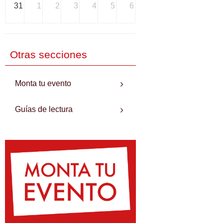
31
1
2
3
4
5
6
Otras secciones
Monta tu evento
Guías de lectura