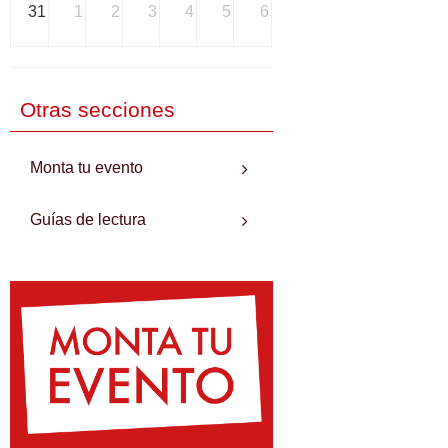
31
1
2
3
4
5
6
Otras secciones
Monta tu evento
Guías de lectura