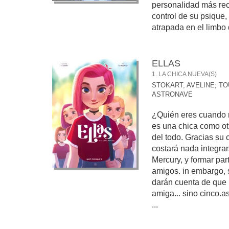
personalidad más rec
control de su psique
atrapada en el limbo 
ELLAS
1. LA CHICA NUEVA(S)
STOKART, AVELINE
;
TO
ASTRONAVE
¿Quién eres cuando n
es una chica como ot
del todo. Gracias su 
costará nada integrar
Mercury, y formar pa
amigos. in embargo,
darán cuenta de que
amiga... sino cinco.a
...