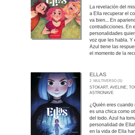
La revelación del mis
a Ella recuperar el c
va bien... En aparienc
contradicciones. En el
personalidades quiere
voz que les habla. Y
Azul tiene las respue
el momento de la rec
ELLAS
2. MULTIVERSO (S)
STOKART, AVELINE
;
TO
ASTRONAVE
¿Quién eres cuando n
es una chica como ot
del todo. Azul ha to
personalidad de Ella
en la vida de Ella h