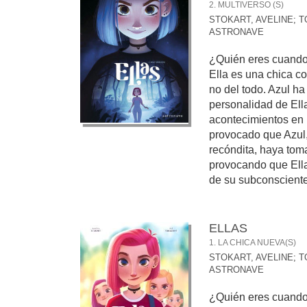
2. MULTIVERSO (S)
STOKART, AVELINE
;
T
ASTRONAVE
¿Quién eres cuando
Ella es una chica c
no del todo. Azul h
personalidad de Ella
acontecimientos en 
provocado que Azul
recóndita, haya toma
provocando que Ella
de su subconsciente.
ELLAS
1. LA CHICA NUEVA(S)
STOKART, AVELINE
;
T
ASTRONAVE
¿Quién eres cuando 