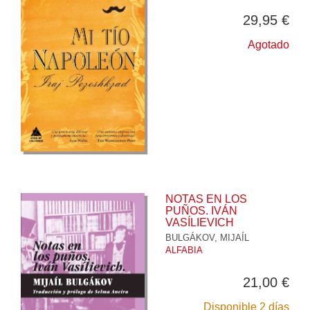
29,95 €
Agotado
NOTAS EN LOS
PUÑOS. IVÁN
VASÍLIEVICH
BULGÁKOV, MIJAÍL
ALFABIA
21,00 €
Disponible 2 días