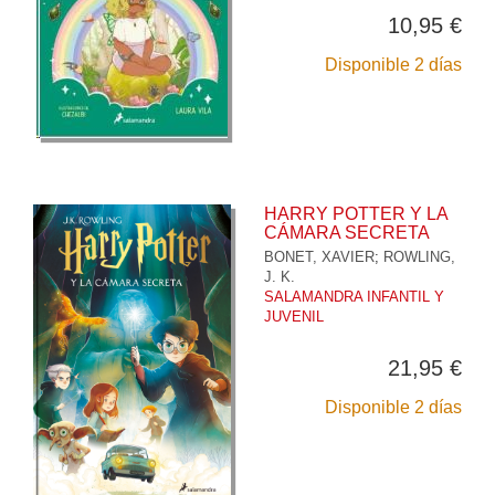
10,95 €
Disponible 2 días
HARRY POTTER Y LA
CÁMARA SECRETA
BONET, XAVIER
;
ROWLING,
J. K.
SALAMANDRA INFANTIL Y
JUVENIL
21,95 €
Disponible 2 días