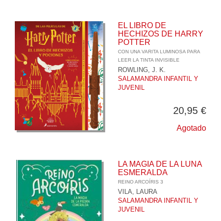
EL LIBRO DE
HECHIZOS DE HARRY
POTTER
CON UNA VARITA LUMINOSA PARA
LEER LA TINTA INVISIBLE
ROWLING, J. K.
SALAMANDRA INFANTIL Y
JUVENIL
20,95 €
Agotado
LA MAGIA DE LA LUNA
ESMERALDA
REINO ARCOÍRIS 3
VILA, LAURA
SALAMANDRA INFANTIL Y
JUVENIL