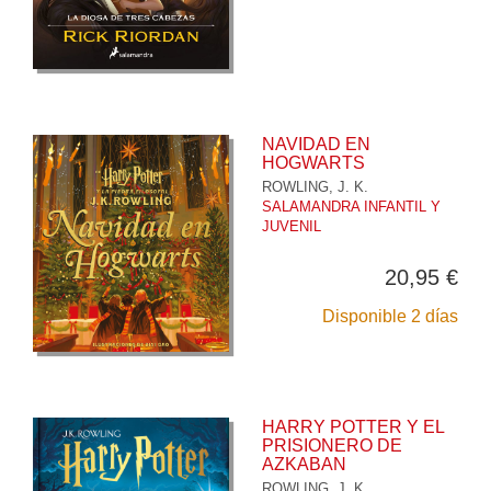
NAVIDAD EN
HOGWARTS
ROWLING, J. K.
SALAMANDRA INFANTIL Y
JUVENIL
20,95 €
Disponible 2 días
HARRY POTTER Y EL
PRISIONERO DE
AZKABAN
ROWLING, J. K.