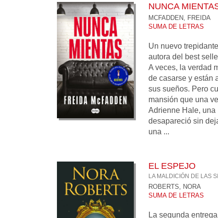
NUNCA MIENTA
MCFADDEN, FREIDA
SUMA DE LETRAS
Un nuevo trepidante y
autora del best selle
A veces, la verdad m
de casarse y están 
sus sueños. Pero cu
mansión que una vez
Adrienne Hale, una 
desapareció sin deja
una ...
EL ESPEJO
LA MALDICIÓN DE LAS S
ROBERTS, NORA
SUMA DE LETRAS
La segunda entreg