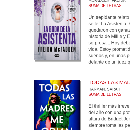
MCFADDEN, FREIDA
SUMA DE LETRAS
Un trepidante relato
seller La Asistenta.
quedaron con ganas
historia de Millie y
sorpresa... Hoy debe
vida. Estoy prometi
sueños y, en unas p
delante de un juez q
TODAS LAS MA
HARMAN, SARAH
SUMA DE LETRAS
El thriller más irrev
del año con una prot
altura de Bridget J
siempre toma las peo