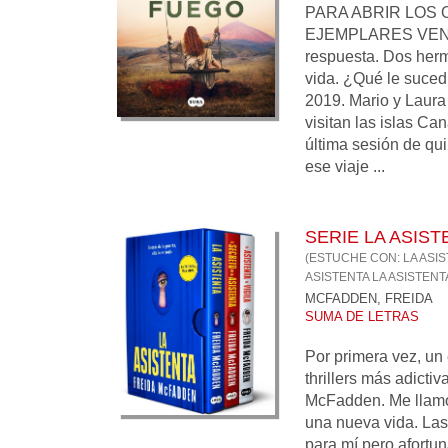
PARA ABRIR LOS O
EJEMPLARES VEND
respuesta. Dos herm
vida. ¿Qué le suced
2019. Mario y Laura
visitan las islas Can
última sesión de qui
ese viaje ...
SERIE LA ASIST
(ESTUCHE CON: LA ASI
ASISTENTA LA ASISTENTA
MCFADDEN, FREIDA
SUMA DE LETRAS
Por primera vez, un 
thrillers más adictiv
McFadden. Me llamo
una nueva vida. Las
para mí pero afortu