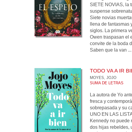
SIETE NOVIAS, la tr
suspense sobrenatur
Siete novias muert
llena de fantasmas 
siglos. La primera 
Owen traspasan el e
convite de la boda 
Saben que la van ...
TODO VA A IR B
MOYES, JOJO
SUMA DE LETRAS
La autora de Yo ante
fresca y contempor
sobrepasada y su c
UNO EN LAS LISTA
Kennedy no puede m
dos hijas rebeldes,