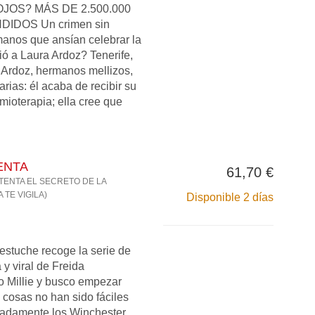
JOS? MÁS DE 2.500.000
IDOS Un crimen sin
anos que ansían celebrar la
ió a Laura Ardoz? Tenerife,
 Ardoz, hermanos mellizos,
arias: él acaba de recibir su
mioterapia; ella cree que
ENTA
61,70 €
STENTA EL SECRETO DE LA
 TE VIGILA)
Disponible 2 días
estuche recoge la serie de
a y viral de Freida
 Millie y busco empezar
 cosas no han sido fáciles
nadamente los Winchester