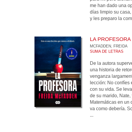
me han dado una opo
días limpio su casa, 
y les preparo la comi
LA PROFESORA
MCFADDEN, FREIDA
SUMA DE LETRAS
De la autora superve
una historia de reto
venganza largament
lección: No confíes 
con su vida. Se leva
de su marido, Nate, 
Matemáticas en un c
va como debería. Sol
...