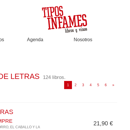
os
Agenda
Nosotros
MA DE LETRAS
124 libros.
(current)
1
2
3
4
5
6
»
ETRAS
MPRE
21,90 €
ORRO, EL CABALLO Y LA