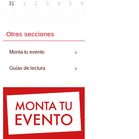
31
1
2
3
4
5
6
Otras secciones
Monta tu evento
Guías de lectura