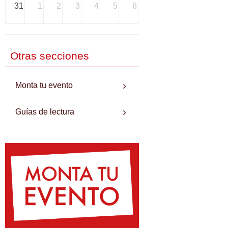
31
1
2
3
4
5
6
Otras secciones
Monta tu evento
Guías de lectura