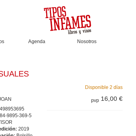
os
Agenda
Nosotros
ISUALES
Disponible 2 días
16,00 €
JOAN
pvp
498953695
84-9895-369-5
VISOR
edición:
2019
ación:
Bolsillo