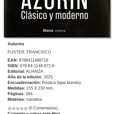
Autor/es
FUSTER, FRANCISCO
EAN:
9788411488716
ISBN:
978-84-1148-871-6
Editorial:
ALIANZA
Año de la edición:
2025
Encuadernación:
Rústica (tapa blanda)
Medidas:
155 X 230 mm.
Páginas:
384
Materias:
narrativa
(0 Comentarios)
Comenta y valora este libro