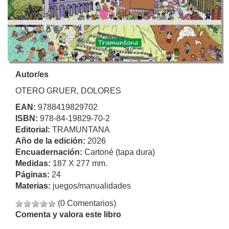
Autor/es
OTERO GRUER, DOLORES
EAN:
9788419829702
ISBN:
978-84-19829-70-2
Editorial:
TRAMUNTANA
Año de la edición:
2026
Encuadernación:
Cartoné (tapa dura)
Medidas:
187 X 277 mm.
Páginas:
24
Materias:
juegos/manualidades
(0 Comentarios)
Comenta y valora este libro