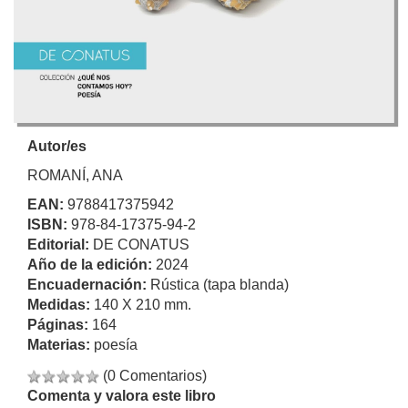
Autor/es
ROMANÍ, ANA
EAN:
9788417375942
ISBN:
978-84-17375-94-2
Editorial:
DE CONATUS
Año de la edición:
2024
Encuadernación:
Rústica (tapa blanda)
Medidas:
140 X 210 mm.
Páginas:
164
Materias:
poesía
(0 Comentarios)
Comenta y valora este libro