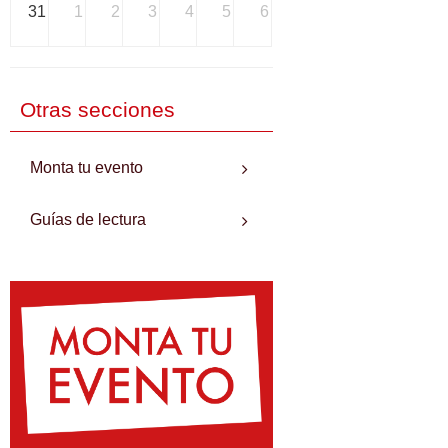
31
1
2
3
4
5
6
Otras secciones
Monta tu evento
Guías de lectura