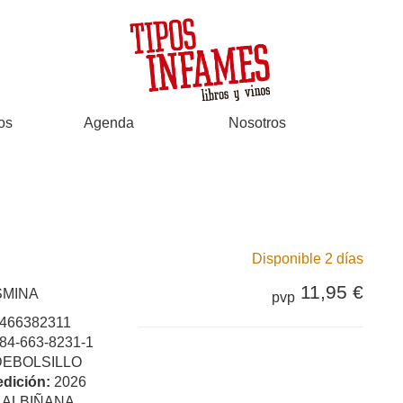
os
Agenda
Nosotros
Disponible 2 días
11,95 €
SMINA
pvp
466382311
84-663-8231-1
DEBOLSILLO
edición:
2026
:
ALBIÑANA