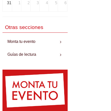
31
1
2
3
4
5
6
Otras secciones
Monta tu evento
Guías de lectura