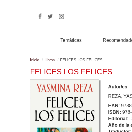
Temáticas
Recomendad
Inicio
Libros
FELICES LOS FELICES
FELICES LOS FELICES
Autor/es
REZA, YA
EAN:
9788
ISBN:
978-
Editorial:
Año de la 
Traductor