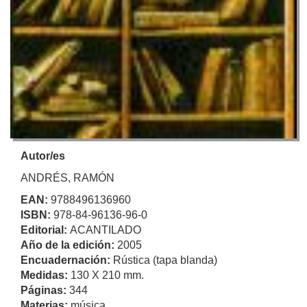
Autor/es
ANDRÉS, RAMÓN
EAN:
9788496136960
ISBN:
978-84-96136-96-0
Editorial:
ACANTILADO
Año de la edición:
2005
Encuadernación:
Rústica (tapa blanda)
Medidas:
130 X 210 mm.
Páginas:
344
Materias:
música