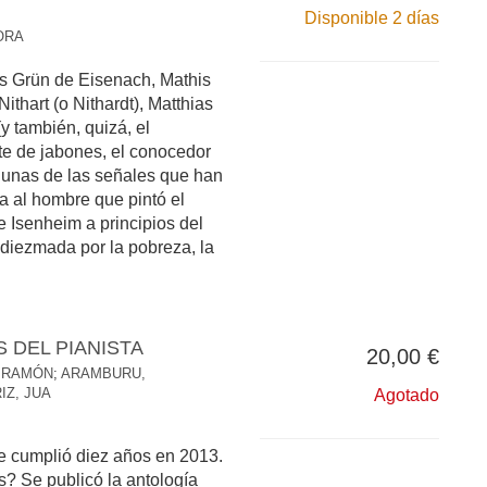
Disponible 2 días
ORA
is Grün de Eisenach, Mathis
ithart (o Nithardt), Matthias
(y también, quizá, el
nte de jabones, el conocedor
gunas de las señales que han
a al hombre que pintó el
 Isenheim a principios del
 diezmada por la pobreza, la
S DEL PIANISTA
20,00 €
 RAMÓN
;
ARAMBURU,
Z, JUA
Agotado
e cumplió diez años en 2013.
? Se publicó la antología