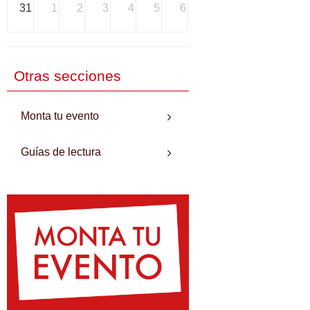
31
1
2
3
4
5
6
Otras secciones
Monta tu evento
Guías de lectura