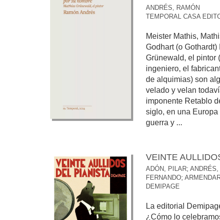
ANDRÉS, RAMÓN
TEMPORAL CASA EDIT
Meister Mathis, Math
Godhart (o Gothardt) N
Grünewald, el pintor 
ingeniero, el fabrica
de alquimias) son al
velado y velan todaví
imponente Retablo de
siglo, en una Europa
guerra y ...
VEINTE AULLIDO
ADÓN, PILAR
;
ANDRÉS,
FERNANDO
;
ARMENDARI
DEMIPAGE
La editorial Demipag
¿Cómo lo celebramos