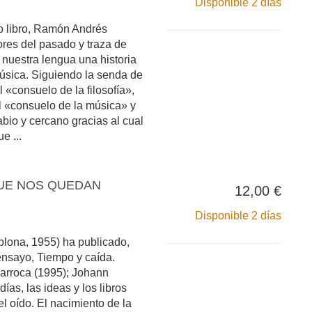
Disponible 2 días
io libro, Ramón Andrés
ores del pasado y traza de
uestra lengua una historia
 música. Siguiendo la senda de
 «consuelo de la filosofía»,
el «consuelo de la música» y
abio y cercano gracias al cual
e ...
UE NOS QUEDAN
12,00 €
Disponible 2 días
ona, 1955) ha publicado,
 ensayo, Tiempo y caída.
arroca (1995); Johann
ías, las ideas y los libros
l oído. El nacimiento de la