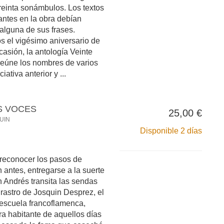
treinta sonámbulos. Los textos
pantes en la obra debían
 alguna de sus frases.
el vigésimo aniversario de
asión, la antología Veinte
 reúne los nombres de varios
iativa anterior y ...
S VOCES
25,00 €
UIN
Disponible 2 días
reconocer los pasos de
n antes, entregarse a la suerte
n Andrés transita las sendas
l rastro de Josquin Desprez, el
 escuela francoflamenca,
ra habitante de aquellos días