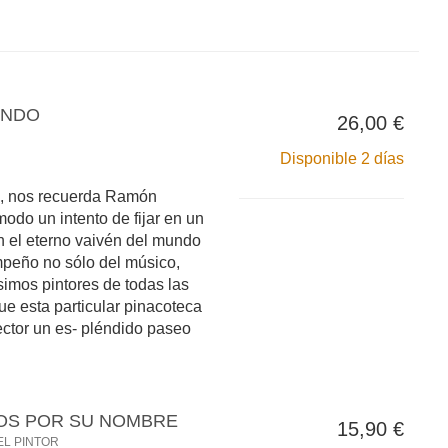
UNDO
26,00 €
Disponible 2 días
o, nos recuerda Ramón
modo un intento de fijar en un
n el eterno vaivén del mundo
peño no sólo del músico,
simos pintores de todas las
ue esta particular pinacoteca
ector un es- pléndido paseo
OS POR SU NOMBRE
15,90 €
EL PINTOR