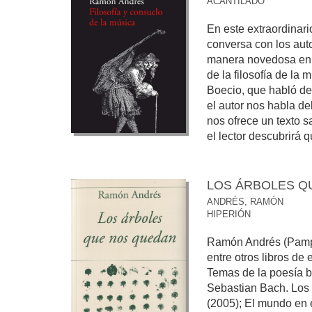
ACANTILADO
En este extraordinar
conversa con los aut
manera novedosa en n
de la filosofía de la
Boecio, que habló del
el autor nos habla d
nos ofrece un texto s
el lector descubrirá qu
LOS ÁRBOLES Q
ANDRÉS, RAMÓN
HIPERIÓN
Ramón Andrés (Pampl
entre otros libros de
Temas de la poesía b
Sebastian Bach. Los d
(2005); El mundo en e