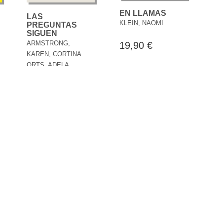
EN LLAMAS
LAS
KLEIN, NAOMI
PREGUNTAS
SIGUEN
ARMSTRONG,
19,90 €
KAREN, CORTINA
ORTS, ADELA,
FACUNDO MANES,
GABILONDO PUJOL,
IÑAKI, KLEIN, NAOMI,
YUNUS, MUHAMMAD
18,00 €