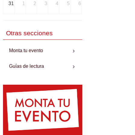
31
1
2
3
4
5
6
Otras secciones
Monta tu evento
Guías de lectura