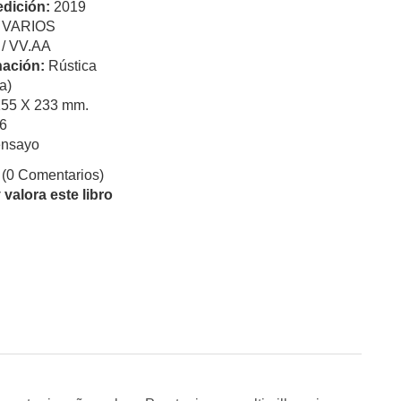
edición:
2019
:
VARIOS
/ VV.AA
ación:
Rústica
a)
155 X 233 mm.
6
ensayo
(0 Comentarios)
valora este libro