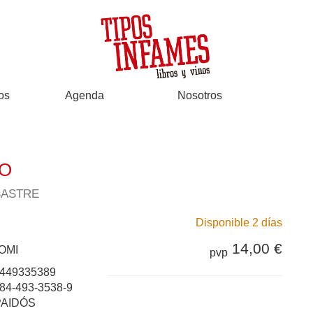
os
Agenda
Nosotros
SO
SASTRE
Disponible 2 días
14,00 €
OMI
pvp
449335389
84-493-3538-9
PAIDÓS