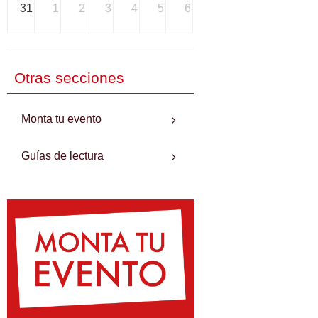
31
1
2
3
4
5
6
Otras secciones
Monta tu evento
Guías de lectura