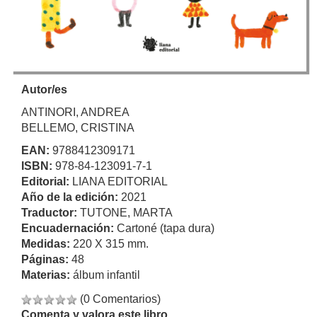
Autor/es
ANTINORI, ANDREA
BELLEMO, CRISTINA
EAN:
9788412309171
ISBN:
978-84-123091-7-1
Editorial:
LIANA EDITORIAL
Año de la edición:
2021
Traductor:
TUTONE, MARTA
Encuadernación:
Cartoné (tapa dura)
Medidas:
220 X 315 mm.
Páginas:
48
Materias:
álbum infantil
(0 Comentarios)
Comenta y valora este libro