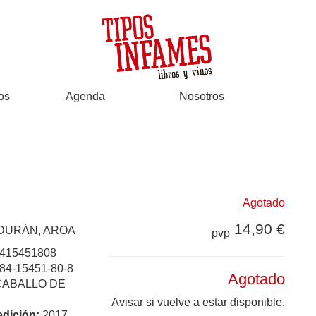
os
Agenda
Nosotros
Agotado
14,90 €
DURÁN, AROA
pvp
415451808
84-15451-80-8
Agotado
CABALLO DE
Avisar si vuelve a estar disponible.
edición:
2017