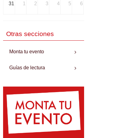
31
1
2
3
4
5
6
Otras secciones
Monta tu evento
Guías de lectura