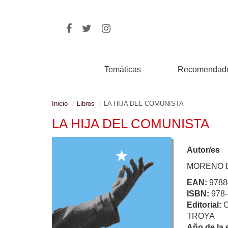
Temáticas
Recomendad
Inicio
Libros
LA HIJA DEL COMUNISTA
LA HIJA DEL COMUNISTA
Autor/es
MORENO 
EAN:
9788
ISBN:
978-
Editorial:
TROYA
Año de la 