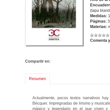
Encuadern
(tapa bland
Medidas:
Páginas:
3
Materias:
n
Comenta y 
Compartir en:
Resumen
Actualmente, pocos textos narrativos ha
Bécquer. Impregnadas de lirismo y musical
mágico y legendario en el que viven y 