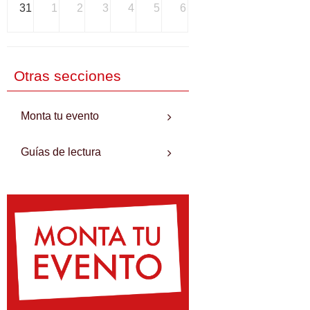
31
1
2
3
4
5
6
Otras secciones
Monta tu evento
Guías de lectura