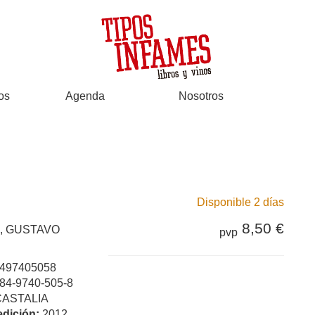
os
Agenda
Nosotros
Disponible 2 días
8,50 €
, GUSTAVO
pvp
497405058
84-9740-505-8
CASTALIA
edición:
2012