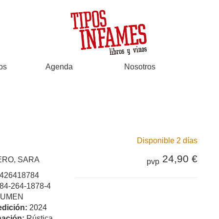
os
Agenda
Nosotros
Disponible 2 días
24,90 €
RO, SARA
pvp
426418784
84-264-1878-4
LUMEN
edición:
2024
ación:
Rústica