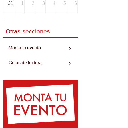
31
1
2
3
4
5
6
Otras secciones
Monta tu evento
Guías de lectura