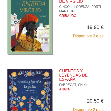
DE VIRGILIO
CINGOLI, LORENZA
;
FORTI,
MARTINA
GRIBAUDO
19,90 €
Disponible 2 días
CUENTOS Y
LEYENDAS DE
ESPAÑA
FABREGAT, CHIKI
ANAYA
20,50 €
Disponible 2 días