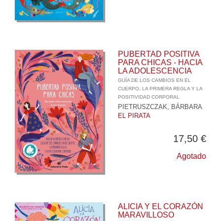
PUBERTAD POSITIVA
PARA CHICAS - HACIA
LA ADOLESCENCIA
GUÍA DE LOS CAMBIOS EN EL
CUERPO, LA PRIMERA REGLA Y LA
POSITIVIDAD CORPORAL
PIETRUSZCZAK, BÁRBARA
EL PIRATA
17,50 €
Agotado
ALICIA Y EL CORAZÓN
MARAVILLOSO