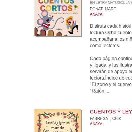
EN LETRA MAYUSCULA Y
DONAT, MARC
ANAYA
Disfruta cada histor
lectura.Ocho cuento
acompañar a los ni
como lectores.
Cada página contine
y ligada, y las ilust
servirán de apoyo e
lectora.Índice de cue
"El zorro y el cuervo
"Ratón ...
CUENTOS Y LE
FABREGAT, CHIKI
ANAYA