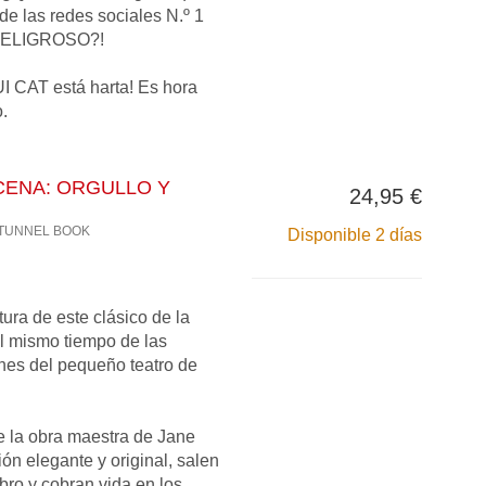
a de las redes sociales N.º 1
n PELIGROSO?!
CAT está harta! Es hora
.
CENA: ORGULLO Y
24,95 €
 TUNNEL BOOK
Disponible 2 días
ura de este clásico de la
 al mismo tiempo de las
ones del pequeño teatro de
e la obra maestra de Jane
ón elegante y original, salen
ibro y cobran vida en los