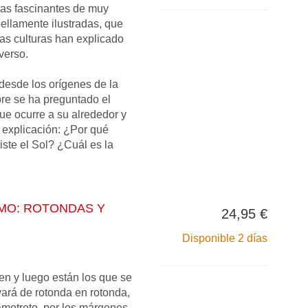
as fascinantes de muy
bellamente ilustradas, que
tas culturas han explicado
verso.
desde los orígenes de la
re se ha preguntado el
ue ocurre a su alrededor y
 explicación: ¿Por qué
ste el Sol? ¿Cuál es la
MO: ROTONDAS Y
24,95 €
Disponible 2 días
en y luego están los que se
evará de rotonda en rotonda,
motreto, por los márgenes