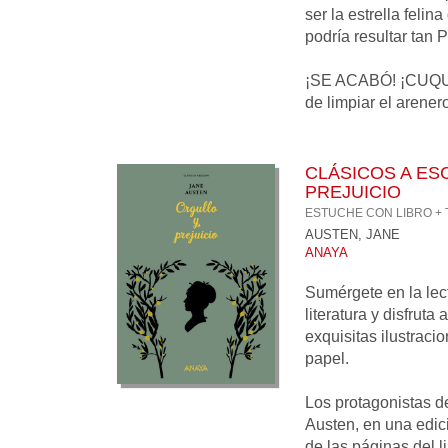
ser la estrella felin
podría resultar ta
¡SE ACABÓ! ¡CUQUI 
de limpiar el arenero
CLÁSICOS A ES
PREJUICIO
ESTUCHE CON LIBRO +
AUSTEN, JANE
ANAYA
Sumérgete en la lect
literatura y disfruta
exquisitas ilustraci
papel.
Los protagonistas d
Austen, en una edici
de las páginas del l