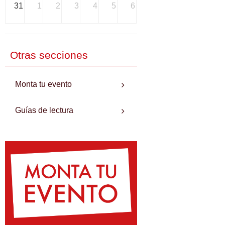
31
1
2
3
4
5
6
Otras secciones
Monta tu evento
Guías de lectura