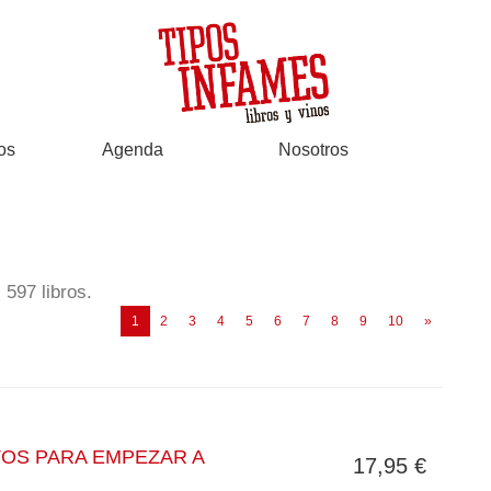
os
Agenda
Nosotros
597 libros.
(current)
1
2
3
4
5
6
7
8
9
10
»
OS PARA EMPEZAR A
17,95 €