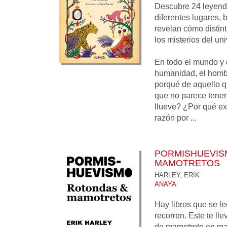
Descubre 24 leyend
diferentes lugares, 
revelan cómo distin
los misterios del uni
En todo el mundo y 
humanidad, el homb
porqué de aquello q
que no parece tener
llueve? ¿Por qué exi
razón por ...
PORMISHUEVIS
MAMOTRETOS
HARLEY, ERIK
ANAYA
Hay libros que se le
recorren. Este te ll
de mamotreto en ma