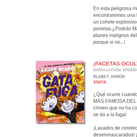
En esta peligrosa mi
encontraremos una 
un cohete explosivo
porretas.¿Podrán Max
planes malignos del
porque si no...!
¡FACETAS OCUL
GATA A LA FUGA. EPISOD
BLABEY, AARON
ANAYA
¿Qué ocurre cuan
MÁS FAMOSA DEL 
crimen que no ha 
se da a la fuga!
¡Lavados de cerebro!
desenmascarados! ¡