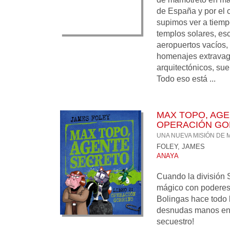
de España y por el c
supimos ver a tiemp
templos solares, esc
aeropuertos vacíos,
homenajes extravaga
arquitectónicos, sue
Todo eso está ...
MAX TOPO, AGE
OPERACIÓN GO
UNA NUEVA MISIÓN DE 
FOLEY, JAMES
ANAYA
Cuando la división
mágico con poderes a
Bolingas hace todo 
desnudas manos enc
secuestro!