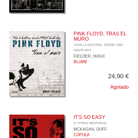
PINK FLOYD. TRAS EL
MURO
TODA LA HISTORIA, DESDE 1965
HASTA HOY
FIELDER, HUGH
BLUME
24,90 €
Agotado
IT'S SO EASY
(Y OTRAS MENTIRAS)
MCKAGAN, DUFF
CÚPULA