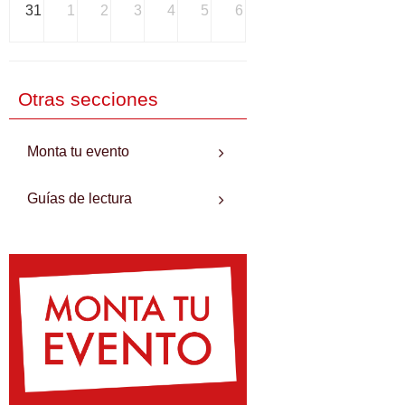
31
1
2
3
4
5
6
Otras secciones
Monta tu evento
Guías de lectura