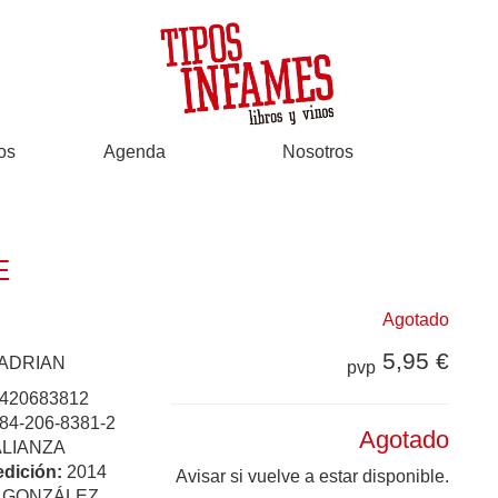
os
Agenda
Nosotros
E
Agotado
5,95 €
 ADRIAN
pvp
420683812
84-206-8381-2
Agotado
ALIANZA
edición:
2014
Avisar si vuelve a estar disponible.
:
GONZÁLEZ