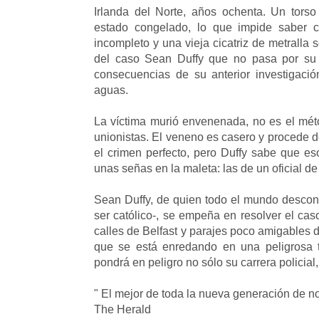
Irlanda del Norte, años ochenta. Un to
estado congelado, lo que impide saber c
incompleto y una vieja cicatriz de metralla 
del caso Sean Duffy que no pasa por su
consecuencias de su anterior investigaci
aguas.
La víctima murió envenenada, no es el méto
unionistas. El veneno es casero y procede d
el crimen perfecto, pero Duffy sabe que 
unas señas en la maleta: las de un oficial d
Sean Duffy, de quien todo el mundo desconfía
ser católico-, se empeña en resolver el cas
calles de Belfast y parajes poco amigables 
que se está enredando en una peligrosa 
pondrá en peligro no sólo su carrera policial,
" El mejor de toda la nueva generación de no
The Herald