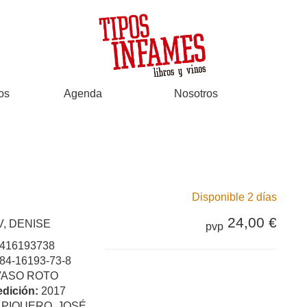
os
Agenda
Nosotros
Disponible 2 días
24,00 €
, DENISE
pvp
416193738
84-16193-73-8
VASO ROTO
edición:
2017
:
PIQUERO, JOSÉ