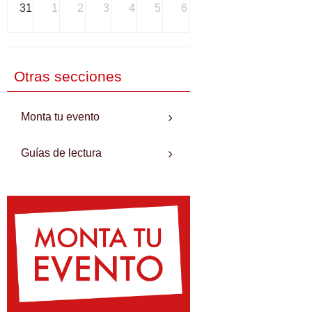
31
1
2
3
4
5
6
Otras secciones
Monta tu evento
Guías de lectura