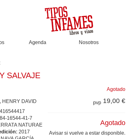
os
Agenda
Nosotros
E
Y SALVAJE
Agotado
19,00 €
 HENRY DAVID
pvp
416544417
84-16544-41-7
Agotado
ERRATA NATURAE
edición:
2017
Avisar si vuelve a estar disponible.
:
NAVA GARCÍA,