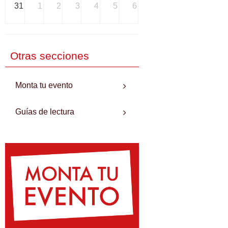
31
1
2
3
4
5
6
Otras secciones
Monta tu evento
Guías de lectura