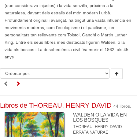
(que considerava injustos) i la vida senzilla, pròxima a la
naturalesa, davant dels estralls del món modern i urbà.
Profundament original i avançat, ha tingut una vasta influència en
moviments moderns, com l'ecologisme i el pacifisme, i en
personalitats tan rellevants com Tolstoi, Gandhi o Martin Luther
King. Entre els seus llibres més destacats figuren Walden, o la
vida als boscos i La desobediència civil. Va morir el 1862, als 45
anys
Libros de THOREAU, HENRY DAVID
44 libros.
WALDEN O LA VIDA EN
LOS BOSQUES
THOREAU, HENRY DAVID
ERRATA NATURAE